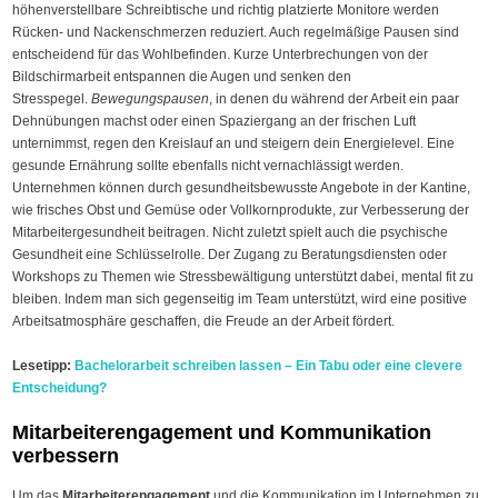
höhenverstellbare Schreibtische und richtig platzierte Monitore werden
Rücken- und Nackenschmerzen reduziert. Auch regelmäßige Pausen sind
entscheidend für das Wohlbefinden. Kurze Unterbrechungen von der
Bildschirmarbeit entspannen die Augen und senken den
Stresspegel.
Bewegungspausen
, in denen du während der Arbeit ein paar
Dehnübungen machst oder einen Spaziergang an der frischen Luft
unternimmst, regen den Kreislauf an und steigern dein Energielevel. Eine
gesunde Ernährung sollte ebenfalls nicht vernachlässigt werden.
Unternehmen können durch gesundheitsbewusste Angebote in der Kantine,
wie frisches Obst und Gemüse oder Vollkornprodukte, zur Verbesserung der
Mitarbeitergesundheit beitragen. Nicht zuletzt spielt auch die psychische
Gesundheit eine Schlüsselrolle. Der Zugang zu Beratungsdiensten oder
Workshops zu Themen wie Stressbewältigung unterstützt dabei, mental fit zu
bleiben. Indem man sich gegenseitig im Team unterstützt, wird eine positive
Arbeitsatmosphäre geschaffen, die Freude an der Arbeit fördert.
Lesetipp:
Bachelorarbeit schreiben lassen – Ein Tabu oder eine clevere
Entscheidung?
Mitarbeiterengagement und Kommunikation
verbessern
Um das
Mitarbeiterengagement
und die Kommunikation im Unternehmen zu