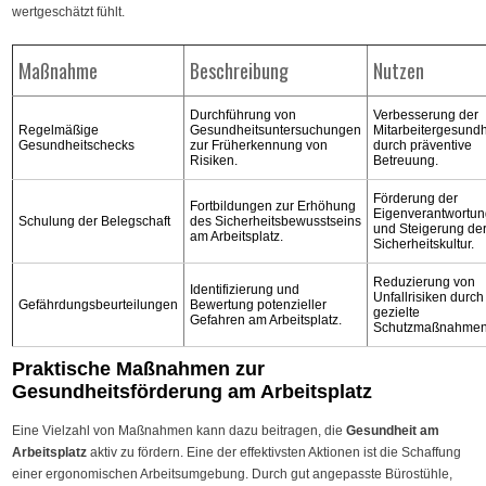
wertgeschätzt fühlt.
Maßnahme
Beschreibung
Nutzen
Durchführung von
Verbesserung der
Regelmäßige
Gesundheitsuntersuchungen
Mitarbeitergesundh
Gesundheitschecks
zur Früherkennung von
durch präventive
Risiken.
Betreuung.
Förderung der
Fortbildungen zur Erhöhung
Eigenverantwortu
Schulung der Belegschaft
des Sicherheitsbewusstseins
und Steigerung de
am Arbeitsplatz.
Sicherheitskultur.
Reduzierung von
Identifizierung und
Unfallrisiken durch
Gefährdungsbeurteilungen
Bewertung potenzieller
gezielte
Gefahren am Arbeitsplatz.
Schutzmaßnahmen
Praktische Maßnahmen zur
Gesundheitsförderung am Arbeitsplatz
Eine Vielzahl von Maßnahmen kann dazu beitragen, die
Gesundheit am
Arbeitsplatz
aktiv zu fördern. Eine der effektivsten Aktionen ist die Schaffung
einer ergonomischen Arbeitsumgebung. Durch gut angepasste Bürostühle,