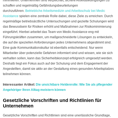
minimieren. Unternehmen sind verpflichtet, sichere Arbeitsbedingungen zu
schaffen und regelmäßig Gefährdungsbeurteilungen
durchzuführen.
Betriebliche Arbeitsmedizin und Arbeitsschutz bei Medic
Assistance
spielen eine zentrale Rolle dabei, diese Ziele zu erreichen. Durch
regelmäßige betriebsärztliche Untersuchungen und gezielte Schulungen wird
das Bewusstsein für Risiken erhöht und Maßnahmen zur Risikominimierung
eingeführt. Hierbei arbeitet das Team von Medic Assistance eng mit
Führungskräften zusammen, um maßgeschneiderte Lösungen zu entwickeln,
die auf die speziellen Anforderungen jedes Unternehmens abgestimmt sind.
Eine gute Kommunikationskultur ist ebenfalls entscheidend. Nur wenn
Mitarbeiter über potenzielle Gefahren informiert sind und wissen, wie sie sich
verhalten sollen, kann das Sicherheitskonzept erfolgreich umgesetzt werden.
Deshalb liegt ein Fokus auch auf der Schulung und dem Engagement der
Angestellten, damit sie aktiv an der Gestaltung eines gesunden Arbeitsplatzes
teilnehmen können.
Interessanter Artikel:
Die unsichtbare Heldenrolle: Wie Sie als pflegender
Angehöriger Ihren Alltag meistern können
Gesetzliche Vorschriften und Richtlinien für
Unternehmen
Gesetzliche Vorschriften und Richtlinien sind eine unerlässliche Grundlage,