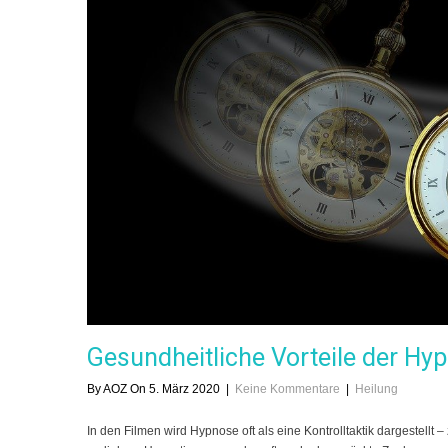
Gesundheitliche Vorteile der Hy
By AOZ On 5. März 2020
|
Keine Kommentare
|
Heilung
In den Filmen wird Hypnose oft als eine Kontrolltaktik dargestell