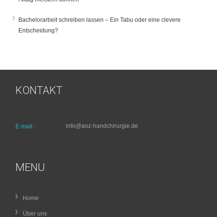
Bachelorarbeit schreiben lassen – Ein Tabu oder eine clevere
Entscheidung?
KONTAKT
info@aoz-handchirurgie.de
E-mail :
MENU
Home
Über uns