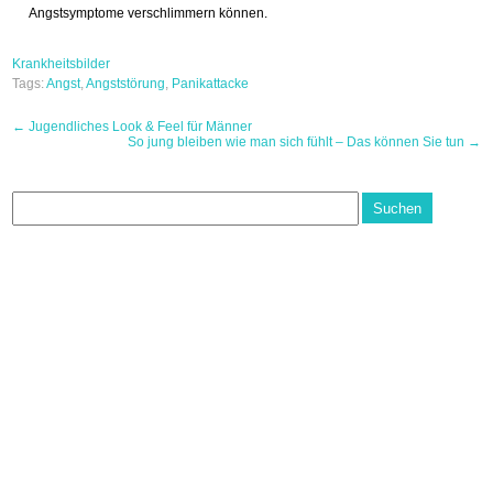
Angstsymptome verschlimmern können.
Krankheitsbilder
Tags:
Angst
,
Angststörung
,
Panikattacke
Post
←
Jugendliches Look & Feel für Männer
So jung bleiben wie man sich fühlt – Das können Sie tun
→
navigation