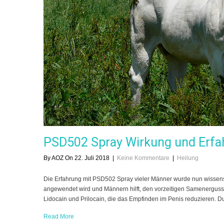
PSD502 Spray Wirkung und Erfa
By AOZ On 22. Juli 2018
|
Keine Kommentare
|
Heilung
Die Erfahrung mit PSD502 Spray vieler Männer wurde nun wissensch
angewendet wird und Männern hilft, den vorzeitigen Samenerguss
Lidocain und Prilocain, die das Empfinden im Penis reduzieren. Dur
Read More