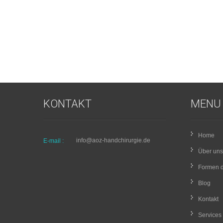
KONTAKT
MENU
Home
info@aoz-handchirurgie.de
E-mail :
Über uns
Formen d
Blog
Kontakt
Services