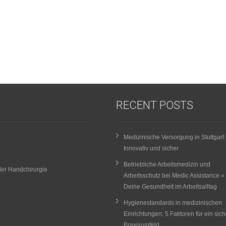
RECENT POSTS
Medizinische Versorgung in Stuttgart:
Innovativ und sicher
Betriebliche Arbeitsmedizin und
er Handchirurgie
Arbeitsschutz bei Medic Assistance »
Deine Gesundheit im Arbeitsalltag
Hygienestandards in medizinischen
Einrichtungen: 5 Faktoren für ein sic
Praxisumfeld