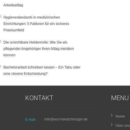
Arbeitsalltag
Hygienestandards in medizinischen
Einrichtungen: 5 Faktoren für ein sicheres
Praxisumfeld
Die unsichtbare Heldenrolle: Wie Sie als
pflegender Angehöriger Ihren Alltag meistern
können
Bachelorarbeit schreiben lassen – Ein Tabu oder
eine clevere Entscheidung?
KONTAKT
MENU
Home
info@aoz-handchirurgie.de
E-mail :
Über uns