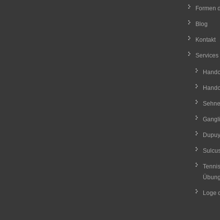
Formen d
Blog
Kontakt
Services
Handch
Handch
Sehne
Gangli
Dupuyt
Sulcu
Tenni
Übun
Loge 