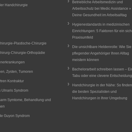
Betriebliche Arbeitsmedizin und
er Handchirurgie
Arbeitsschutz bei Medic Assistance »
Deine Gesundheit im Arbeitsalltag
Hygienestandards in medizinischen
Einrichtungen: 5 Faktoren für ein sic
Praxisumfeld
irurgie-Plastische-Chirurgie
Die unsichtbare Heldenrolle: Wie Sie
irurg-Chirurgie-Orthopädie
pflegender Angehöriger Ihren Alltag
meistern können
nerkrankungen
Bachelorarbeit schreiben lassen – Ei
en, Zysten, Tumoren
Tabu oder eine clevere Entscheidun
ren Kontraktur
Handchirurgie in der Nähe: So finden
s Ulnaris Syndrom
die besten Spezialisten und
Handchirurgen in Ihrer Umgebung
sarm Symtome, Behandlung und
gen
de Guyon Syndrom