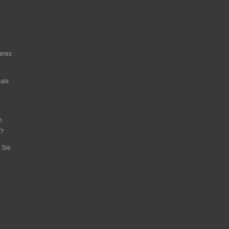
heres
 als
n
g?
 Sie