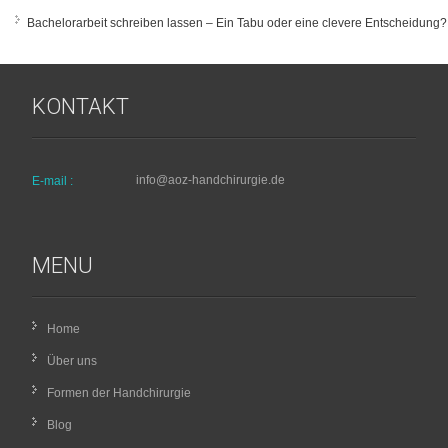
Bachelorarbeit schreiben lassen – Ein Tabu oder eine clevere Entscheidung?
KONTAKT
info@aoz-handchirurgie.de
E-mail :
MENU
Home
Über uns
Formen der Handchirurgie
Blog