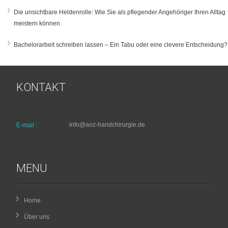
Die unsichtbare Heldenrolle: Wie Sie als pflegender Angehöriger Ihren Alltag
meistern können
Bachelorarbeit schreiben lassen – Ein Tabu oder eine clevere Entscheidung?
KONTAKT
info@aoz-handchirurgie.de
E-mail :
MENU
Home
Über uns