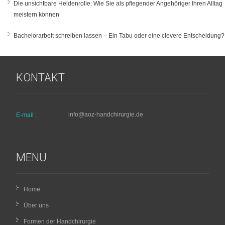
Die unsichtbare Heldenrolle: Wie Sie als pflegender Angehöriger Ihren Alltag
meistern können
Bachelorarbeit schreiben lassen – Ein Tabu oder eine clevere Entscheidung?
KONTAKT
info@aoz-handchirurgie.de
E-mail :
MENU
Home
Über uns
Formen der Handchirurgie