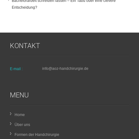
Bachelorarbeit schreiben lassen – Ein Tabu oder eine clevere
Entscheidung?
KONTAKT
info@aoz-handchirurgie.de
E-mail :
MENU
Home
Über uns
Formen der Handchirurgie