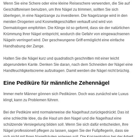
Wenn Sie eine Schere oder eine kleine Reiseschere verwenden, die Sie auf
Geschäftsreisen benutzen, um Ihre Nägel zu trimmen, sollten Sie sich
überlegen, in eine Nagelzange zu investieren. Die Nagelzange wird in den
meisten Drogerien und Kosmetikgeschäften verkauft und wird von
Dermatologen empfohlen. Die Klinge ist so geformt, dass sie der natürlichen
Krümmung Ihrer Nägel entspricht, wodurch die Gefahr von eingewachsenen
Nägeln verringert wird. Der geschwungene Griff ermöglicht eine einfache
Handhabung der Zange.
Halten Sie die Nägel kurz und quadratisch geschnitten mit einer leicht
abgerundeten Kante. Denken Sie daran, nach dem Schneiden der Nägel eine
Handfeuchtigkeitscreme aufzutragen. Damit werden die Nägel nicht brüchig.
Eine Pediküre für männliche Zehennägel
Immer mehr Männer gönnen sich Pediküren. Doch was zunächst wie Luxus
klingt, kann zu Problemen führen.
Bei der Pediküre wird normalerweise die Nagelhaut zurückgedrückt. Das ist
eine schlechte Idee, da die Haut um den Nagel und die Nagelhaut eine
schützende Versiegelung bilden soll. Wenn Sie sich dafür entscheiden, Ihre
Nägel professionell pflegen zu lassen, sagen Sie der Fußpflegerin, dass sie
sich nicht mit Ihren Nagelhäuten anlegen soll. Die Konzentration bei der Arbeit