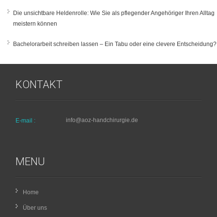
Die unsichtbare Heldenrolle: Wie Sie als pflegender Angehöriger Ihren Alltag
meistern können
Bachelorarbeit schreiben lassen – Ein Tabu oder eine clevere Entscheidung?
KONTAKT
info@aoz-handchirurgie.de
E-mail :
MENU
Home
Über uns