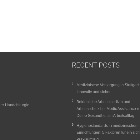
RECENT POSTS
Medizinische Versorgung in Stuttgart:
Innovativ und sicher
Betriebliche Arbeitsmedizin und
er Handchirurgie
Arbeitsschutz bei Medic Assistance »
Deine Gesundheit im Arbeitsalltag
Hygienestandards in medizinischen
Einrichtungen: 5 Faktoren für ein sic
Praxisumfeld