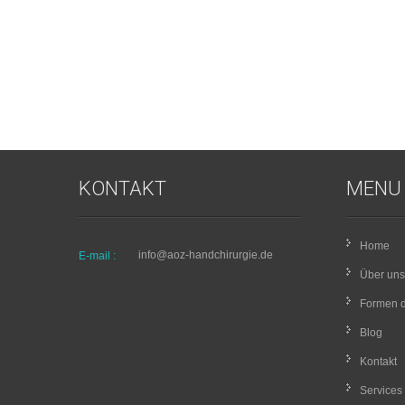
KONTAKT
MENU
Home
info@aoz-handchirurgie.de
E-mail :
Über uns
Formen d
Blog
Kontakt
Services