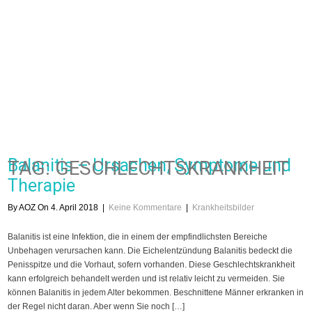
Balanitis – Ursachen, Symptome und
TAG: GESCHLECHTSKRANKHEIT
Therapie
By AOZ On 4. April 2018
|
Keine Kommentare
|
Krankheitsbilder
Balanitis ist eine Infektion, die in einem der empfindlichsten Bereiche
Unbehagen verursachen kann. Die Eichelentzündung Balanitis bedeckt die
Penisspitze und die Vorhaut, sofern vorhanden. Diese Geschlechtskrankheit
kann erfolgreich behandelt werden und ist relativ leicht zu vermeiden. Sie
können Balanitis in jedem Alter bekommen. Beschnittene Männer erkranken in
der Regel nicht daran. Aber wenn Sie noch […]