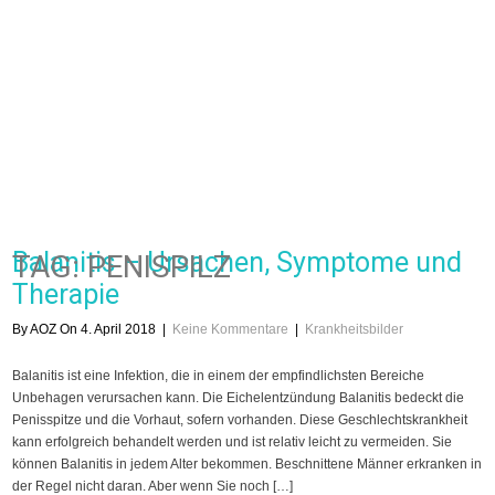
Balanitis – Ursachen, Symptome und
TAG: PENISPILZ
Therapie
By AOZ On 4. April 2018
|
Keine Kommentare
|
Krankheitsbilder
Balanitis ist eine Infektion, die in einem der empfindlichsten Bereiche
Unbehagen verursachen kann. Die Eichelentzündung Balanitis bedeckt die
Penisspitze und die Vorhaut, sofern vorhanden. Diese Geschlechtskrankheit
kann erfolgreich behandelt werden und ist relativ leicht zu vermeiden. Sie
können Balanitis in jedem Alter bekommen. Beschnittene Männer erkranken in
der Regel nicht daran. Aber wenn Sie noch […]